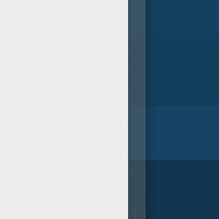
/bit.ly/20IQovi
1
vota(s) - Puntuación media
5
/
5