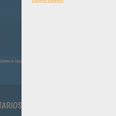
 únete a nuestro canal de vídeos para niños en Youtube:
http:/
TARIOS