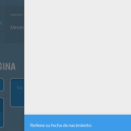
viernes 27 de marzo de 2015 a la 01h35 de la manana
5
Mmmmmmm
GINA