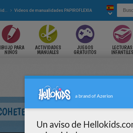
Manualidades
Videos de manualidades PAPIROFLEXIA
IBUJO PARA
ACTIVIDADES
JUEGOS
LECTURAS
NIÑOS
MANUALES
GRATUITOS
INFANTILE
COHETE DE PAPEL