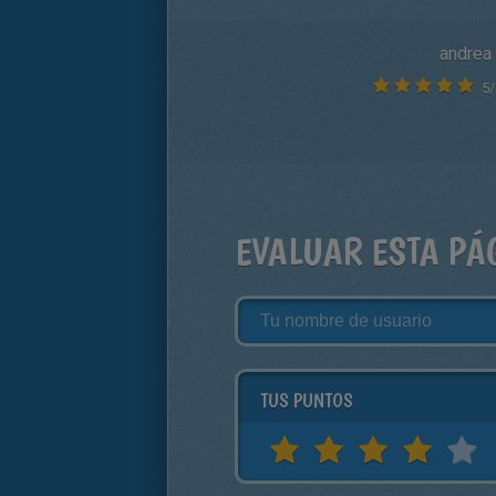
andrea
5
/
EVALUAR ESTA PÁ
TUS PUNTOS