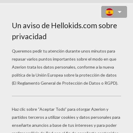
MARCAPÁGINAS NAVIDEÑOS SEMI
COLOR
INSTRUCCIONES:
.
1. Descarga e imprime la plantilla de tu
marcapáginas navideño semi coloreado en una
hoja de cartulina o cartón.
2. Recorta cuidadosamente la plantilla con unas
tijeras o una cuchilla.
3. Colorea tu marcador si quieres y cúbrelo con