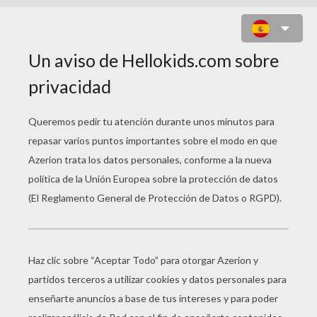
YU GI OH: FONDO YUGI
ENAMORADO