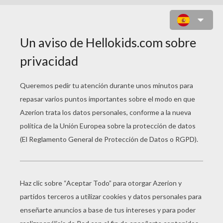
PATRÓN ESTARCIDO DE GATO
TEMAS:
Halloween
Estarcido
Gato
Suscríbete y únete a nuestro
canal de vídeos para niños en
Youtube:
http://bit.ly/20IQovi