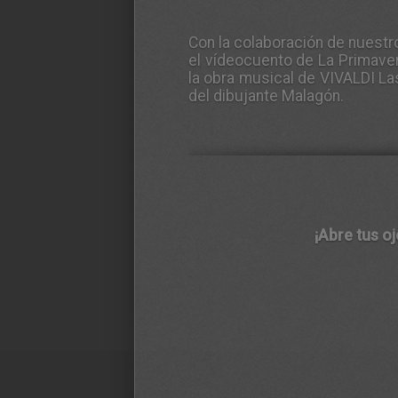
Con la colaboración de nuest
el vídeocuento de
La Primave
la obra musical de VIVALDI
La
del dibujante Malagón.
¡Abre tus ojo
.