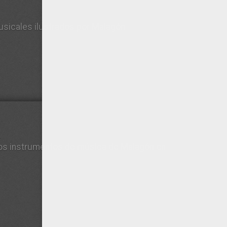
sicales ilustrados por Malagón
los instrumentos de música de Malagón en