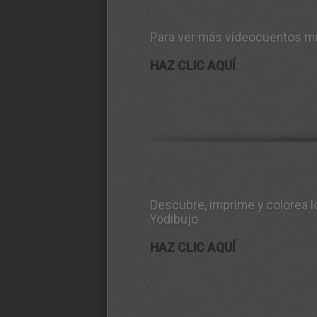
.
Para ver más vídeocuentos mu
HAZ CLIC AQUÍ
.
.
Descubre, imprime y colorea 
Yodibujo
HAZ CLIC AQUÍ
.