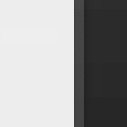
19 de Marzo = Día de tu
Papá