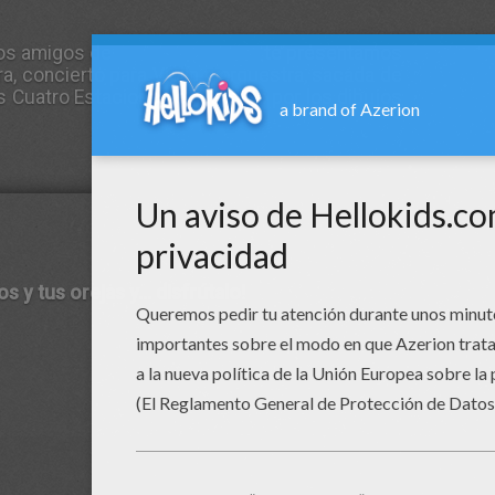
ros amigos de
MusicaEduca.es
te presentamos
ra
, concierto para Violín y orquestra, sacada de
s Cuatro Estaciones
e ilustrado por los dibujos
s y tus orejas y... disfrútalo!