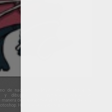
aíno de nacimientro, lleva más de diez años
ando y dibujando en diversos medios de
manera de trabajar es a lapiz y tinta el dibujo y
hotoshop. Ha publicado varios libros.