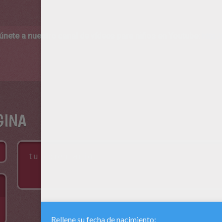
 únete a nuestro canal de vídeos para niños en Youtube:
http:/
GINA