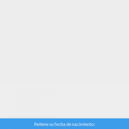
TUS PUNTOS
Utilizamos cookies
para analizar el
tráfico y dar a
nuestros usuarios
la mejor
experiencia de
usuario. También