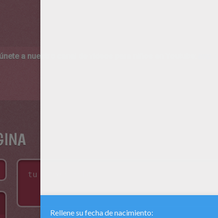
 únete a nuestro canal de vídeos para niños en Youtube:
http:/
GINA