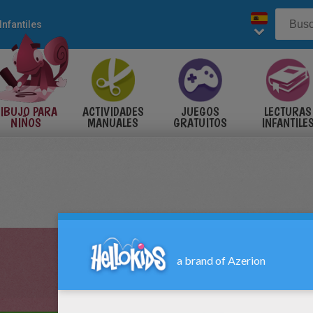
Infantiles
IBUJO PARA
ACTIVIDADES
JUEGOS
LECTURAS
NIÑOS
MANUALES
GRATUITOS
INFANTILE